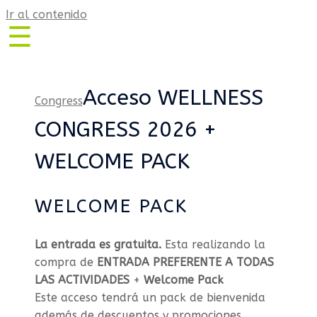
Ir al contenido
☰
wellnesscongress.es
Programa
Acceso WELLNESS
Congress
–
Talleres
CONGRESS 2026 +
/
WELCOME PACK
Expositores
Entrada
+
WELCOME PACK
Welcome
Pack
La entrada es gratuita.
Esta realizando la
Entrada
compra de
ENTRADA PREFERENTE A TODAS
Gratuita
LAS ACTIVIDADES
+
Welcome Pack
Patrocinio
Este acceso tendrá un pack de bienvenida
&
además de descuentos y promociones