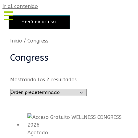
Ir al contenido
☰
MENÚ PRINCIPAL
wellnesscongress.es
Programa
Inicio
/ Congress
–
Talleres
Congress
/
Expositores
Entrada
Mostrando los 2 resultados
+
Welcome
Pack
Entrada
Gratuita
Patrocinio
Agotado
&