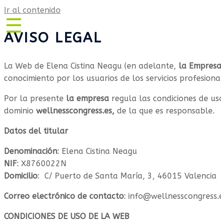
Ir al contenido
☰
AVISO LEGAL
wellnesscongress.es
Programa
La Web de Elena Cistina Neagu (en adelante,
la Empresa
–
conocimiento por los usuarios de los servicios profesion
Talleres
/
Por la presente
la
empresa
regula las condiciones de u
Expositores
dominio
wellnesscongress.es,
de la que es responsable.
Entrada
Datos del titular
+
Welcome
Denominación
: Elena Cistina Neagu
Pack
NIF
: X8760022N
Entrada
Domicilio
:
C/
Puerto de Santa María, 3, 46015 Valencia
Gratuita
Correo electrónico de contacto
: info@wellnesscongress.
Patrocinio
&
CONDICIONES DE USO DE LA WEB